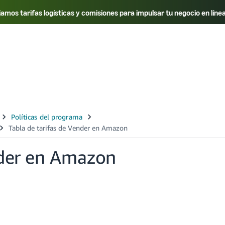
os tarifas logísticas y comisiones para impulsar tu negocio en líne
Select your preferred language
Français - FR
中文 - CN
Deutsch - DE
Italiano - IT
日本語 - JP
nder en Amazon
Español - MX
English - MX