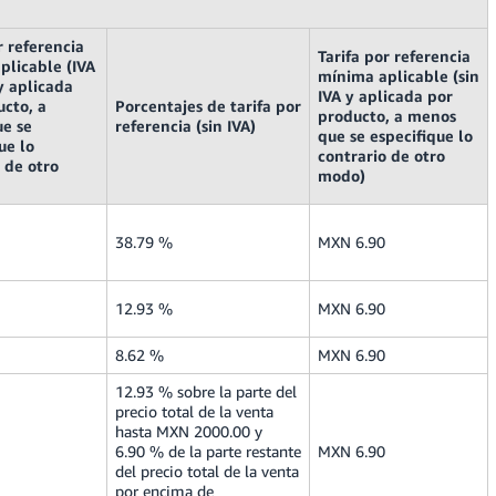
r referencia
Tarifa por referencia
plicable (IVA
mínima aplicable (sin
y aplicada
IVA y aplicada por
ucto, a
Porcentajes de tarifa por
producto, a menos
e se
referencia (sin IVA)
que se especifique lo
ue lo
contrario de otro
 de otro
modo)
38.79 %
MXN 6.90
12.93 %
MXN 6.90
8.62 %
MXN 6.90
12.93 % sobre la parte del
precio total de la venta
hasta MXN 2000.00 y
6.90 % de la parte restante
MXN 6.90
del precio total de la venta
por encima de