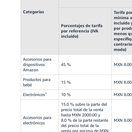
Categorías
Tarifa po
mínima a
incluido 
Porcentajes de tarifa
por prod
por referencia (IVA
menos qu
incluido)
especifiq
contrario
modo)
Accesorios para
dispositivos
45 %
MXN 8.00
Amazon
Productos para
15 %
MXN 8.00
bebé
Electrónicos¹
10 %
MXN 8.00
15.0 % sobre la parte del
precio total de la venta
hasta MXN 2000.00 y
Accesorios para
8.0 % de la parte restante
MXN 8.00
electrónicos
del precio total de la
venta por encima de MXN