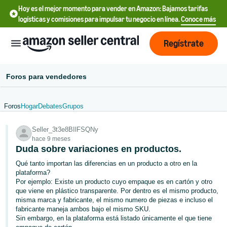
Hoy es el mejor momento para vender en Amazon: Bajamos tarifas
logísticas y comisiones para impulsar tu negocio en línea.
Conoce más
Regístrate
Foros para vendedores
Foros
Hogar
Debates
Grupos
Français
Seller_3t3e8BIlFSQNy
- FR
hace 9 meses
Duda sobre variaciones en productos.
中
Qué tanto importan las diferencias en un producto a otro en la
文
plataforma?
-
Por ejemplo: Existe un producto cuyo empaque es en cartón y otro
CN
que viene en plástico transparente. Por dentro es el mismo producto,
misma marca y fabricante, el mismo numero de piezas e incluso el
fabricante maneja ambos bajo el mismo SKU.
Deutsch
Sin embargo, en la plataforma está listado únicamente el que tiene
- DE