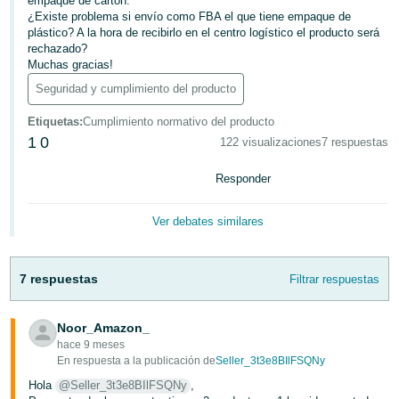
empaque de cartón.
¿Existe problema si envío como FBA el que tiene empaque de
plástico? A la hora de recibirlo en el centro logístico el producto será
Italiano
rechazado?
- IT
Muchas gracias!
Seguridad y cumplimiento del producto
日
本
Etiquetas
:
Cumplimiento normativo del producto
1
0
語
122 visualizaciones
7 respuestas
-
Español
Responder
JP
Iniciar
Ver debates similares
Español
Sesión
- MX
Regístrate
7 respuestas
Filtrar respuestas
English
- MX
Noor_Amazon_
hace 9 meses
En respuesta a la publicación de
Seller_3t3e8BIlFSQNy
Hola
@Seller_3t3e8BIlFSQNy
,