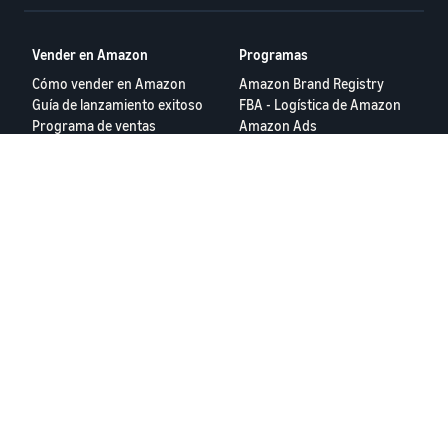
Vender en Amazon
Programas
Cómo vender en Amazon
Amazon Brand Registry
Guía de lanzamiento exitoso
FBA - Logística de Amazon
Programa de ventas
Amazon Ads
internacionales
Todos los Programas
Login
Herramientas
Recursos
Calculadora de Ingresos y
Foros para Vendedores
Gastos
Centro de Ayuda
App Amazon Seller
Seller University
Términos de Servicio
Aviso de Privacidad
© 2025, Amazon.com Services LLC.