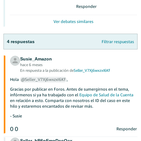
Responder
Italiano
- IT
Ver debates similares
日
本
4 respuestas
Filtrar respuestas
語
-
Susie_Amazon
Español
hace 6 meses
JP
En respuesta a la publicación de
Seller_V7Xj6wxzxI6Kf
Iniciar
Español
Hola
@Seller_V7Xj6wxzxI6Kf
,
Sesión
- MX
Gracias por publicar en Foros. Antes de sumergirnos en el tema,
infórmenos si ya ha trabajado con el
Equipo de Salud de la Cuenta
Regístrate
English
en relación a esto. Comparta con nosotros el ID del caso en este
hilo y estaremos encantados de revisar más.
- MX
- Susie
0
0
Responder
Seller_hR6pEmgDeoOax