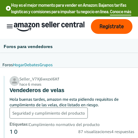
Hoy es el mejor momento para vender en Amazon: Bajamos tarifas
logísticas y comisiones para impulsar tu negocio en línea.
Conoce más
Regístrate
Foros para vendedores
Foros
Hogar
Debates
Grupos
Français
Seller_V7Xj6wxzxI6Kf
- FR
hace 6 meses
Vendederos de velas
中
Hola buenas tardes, amazon me esta pidiendo requisitos de
文
cumplimiento de las velas, dice listado en riesgo.
-
Seguridad y cumplimiento del producto
CN
Etiquetas
:
Cumplimiento normativo del producto
Deutsch
1
0
87 visualizaciones
4 respuestas
- DE