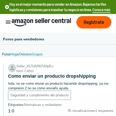
Hoy es el mejor momento para vender en Amazon: Bajamos tarifas
logísticas y comisiones para impulsar tu negocio en línea.
Conoce más
Regístrate
Foros para vendedores
Foros
Hogar
Debates
Grupos
Français
Seller_817UARKFAhpEn
- FR
hace 2 años
Como enviar un producto dropshipping
中
hola, no se como enviar un producto haciendo dropshipping, ya me
文
compraron 2 no se como enviarlo ayuda
-
Seguridad y cumplimiento del producto
CN
Etiquetas
:
Normativas y estándares
Deutsch
1
0
35 visualizaciones
1 respuesta
- DE