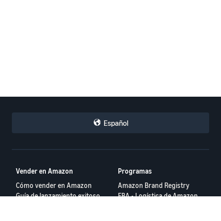
Español
Vender en Amazon
Programas
Cómo vender en Amazon
Amazon Brand Registry
Guía de lanzamiento exitoso
FBA - Logística de Amazon
Programa de ventas
Amazon Ads
internacionales
Todos los Programas