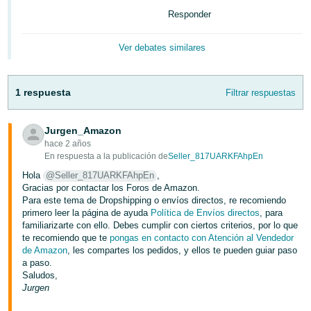
Responder
Italiano
- IT
Ver debates similares
日
本
1 respuesta
Filtrar respuestas
語
-
Jurgen_Amazon
Español
JP
hace 2 años
En respuesta a la publicación de
Seller_817UARKFAhpEn
Iniciar
Español
Hola
@Seller_817UARKFAhpEn
,
Sesión
Gracias por contactar los Foros de Amazon.
- MX
Para este tema de Dropshipping o envíos directos, re recomiendo
Regístrate
primero leer la página de ayuda
Política de Envíos directos
, para
English
familiarizarte con ello. Debes cumplir con ciertos criterios, por lo que
- MX
te recomiendo que te
pongas en contacto con Atención al Vendedor
de Amazon
, les compartes los pedidos, y ellos te pueden guiar paso
a paso.
Saludos,
Jurgen