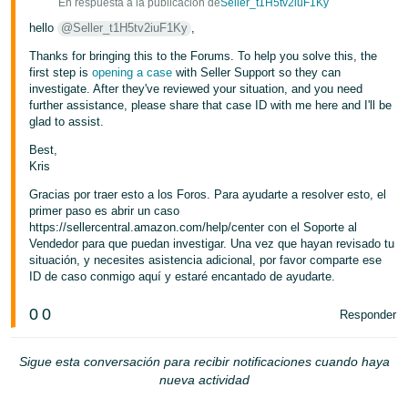
En respuesta a la publicación de
Seller_t1H5tv2iuF1Ky
hello
@Seller_t1H5tv2iuF1Ky
,
Thanks for bringing this to the Forums. To help you solve this, the
first step is
opening a case
with Seller Support so they can
investigate. After they've reviewed your situation, and you need
further assistance, please share that case ID with me here and I'll be
glad to assist.
Best,
Kris
Gracias por traer esto a los Foros. Para ayudarte a resolver esto, el
primer paso es abrir un caso
https://sellercentral.amazon.com/help/center con el Soporte al
Vendedor para que puedan investigar. Una vez que hayan revisado tu
situación, y necesites asistencia adicional, por favor comparte ese
ID de caso conmigo aquí y estaré encantado de ayudarte.
0
0
Responder
Sigue esta conversación para recibir notificaciones cuando haya
nueva actividad