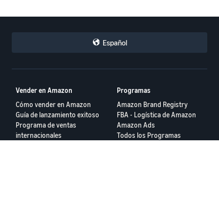
Español
Vender en Amazon
Programas
Cómo vender en Amazon
Amazon Brand Registry
Guía de lanzamiento exitoso
FBA - Logística de Amazon
Programa de ventas
Amazon Ads
internacionales
Todos los Programas
Login
Herramientas
Recursos
Calculadora de Ingresos y
Foros para Vendedores
Gastos
Centro de Ayuda
App Amazon Seller
Seller University