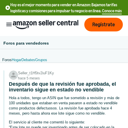
Hoy es el mejor momento para vender en Amazon: Bajamos tarifas
logísticas y comisiones para impulsar tu negocio en línea.
Conoce más
Regístrate
Foros para vendedores
Foros
Hogar
Debates
Grupos
Français
Seller_t1H5tv2iuF1Ky
- FR
hace 5 meses
Después de que la revisión fue aprobada, el
中
inventario sigue en estado no vendible
文
Hola a todos, tengo un ASIN que fue sometido a revisión y más de
-
100 unidades que estaban en venta pasaron a estado no vendible
CN
como productos defectuosos. La revisión fue aprobada hace 4
meses, pero hasta ahora ese lote sigue como no vendible.
Deutsch
El servicio al cliente me comentó lo siguiente:
- DE
“Este lote no puede ser investigado antes de ser colocado en la