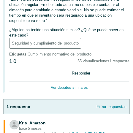
ubicación regular. En el estado actual no es posible contactar al
almacén para cambiarlo a estado vendible. No se puede estimar el
Italiano
tiempo en que el inventario será restaurado a una ubicación
- IT
disponible para retiro.”
¿Alguien ha tenido una situación similar? ¿Qué se puede hacer en
日
este caso?
本
Seguridad y cumplimiento del producto
語
Etiquetas
:
Cumplimiento normativo del producto
-
Español
1
0
55 visualizaciones
1 respuesta
JP
Iniciar
Responder
Español
Sesión
- MX
Ver debates similares
Regístrate
English
- MX
1 respuesta
Filtrar respuestas
Kris_Amazon
hace 5 meses